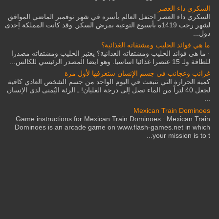
السكري داء العصر
السكري داء العصر احتفل العالم بأسره في شهر نوفمبر الماضي الموافق
لشهر رجب 1419ه بأسبوع التوعية بمرض السكر, وقد كانت المملكة إحدى
دول...
ما هي فوائد الحليب ومشتقاته الغذائية؟
· ما هي فوائد الحليب ومشتقاته الغذائية؟ يعتبر الحليب ومشتقاته مصدرا
للطاقة ولـ 15 عنصرا غذائيا اساسيا. وهو ايضا المصدر الرئيسي للكالس...
غرائب وعجائب فى جسم الإنسان ستعرفها لأول مرة
كمية الحرارة التي تنبعث في اليوم الواحد من جسم الشخص العادي كافية
لجعل 40 لتراً من الماء تصل إلى درجة الغليان! ـ الرئة اليُمنى لدى الإنسان
...
Mexican Train Dominoes
Game instructions for Mexican Train Dominoes : Mexican Train
Dominoes is an arcade game on www.flash-games.net in which
your mission is to t...