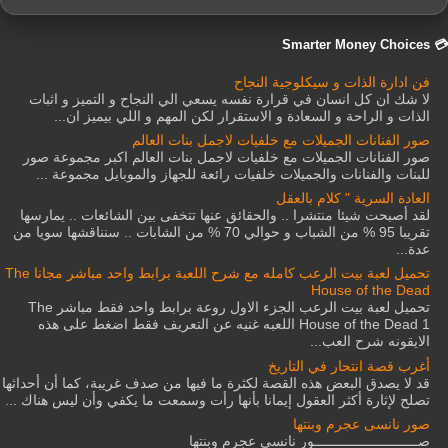
💳 Smarter Money Choices
فن ادارة الذات و سيكلوجية النجاح
لا شك ان كل انسان في قرارة نفسه يسعي الي النجاح و التميز و اثبات
الذات و الراحة و السعادة و الاستقرار لكن المهم و اللي بيميز ان...
صور الفنانات الجميلات مع خلفيات لاجمل بنات العالم
صور الفنانات الجميلات مع خلفيات لاجمل بنات العالم اكبر مجموعة صور
للبنات والفنانات والجميلات خلفيات رائعة للجهاز والموبايل مجموعة ...
العادة السرية " كلام بالعقل
لقد أصبحت شيئا منتشرا .. والحقائق عنها تتخفى بين الشائعات .. يمارسها
تقريبا 95 % من الشباب و حوالي 70 % من الشابات .. سنناقشها سويا من
عدة...
تحميل لعبة بيت الرعب كامله مع شرح اللعبة برابط واحد مباشر مجانا The
House of the Dead
تحميل لعبة بيت الرعب الجزء الاول روعة برابط واحد فقط مباشر The
House of the Dead 1 اللعبه غنيه عن التعريف فقط اضغط على هذه
الايقونه شرح العب...
أغرب قصة انتحار في التاريخ
قد لا يصدق البعض هذه القصة لكثرة ما فيها من صدف غريبة، كما أن أحداثها
تصلح لإثارة أكثر العقول إيمانا بأنها رأت وسمعت ما يكفي وأن ليس هناك ...
صور نانسى عجرم وبنتها
صــــــــــــــــــــــــــور نانسى عجرم وبنتها