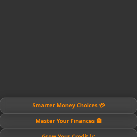
💳 Smarter Money Choices
🏦 Master Your Finances
📈 Grow Your Credit