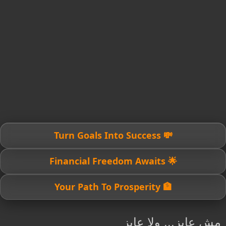
💸 Turn Goals Into Success
🌟 Financial Freedom Awaits
🏦 Your Path To Prosperity
مش عايز... ولا عايز