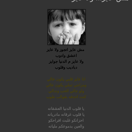
مش عايز اتجوز ولا عايز
اعشق وادوب
ولا عايز م الدنيا جوايز
دباديب وقلوب
انا عايز قلبي يكون خالي
ومزاجي تملي يكون عالي
ولو جالي الحب وندالي
كنت احدفه بقوالب طوب
يا قلوب الدنيا العشقانه
يا قلوب غرقانه مادريانه
احزانكو غلبت افراحكو
والعين بدموعكم مليانه