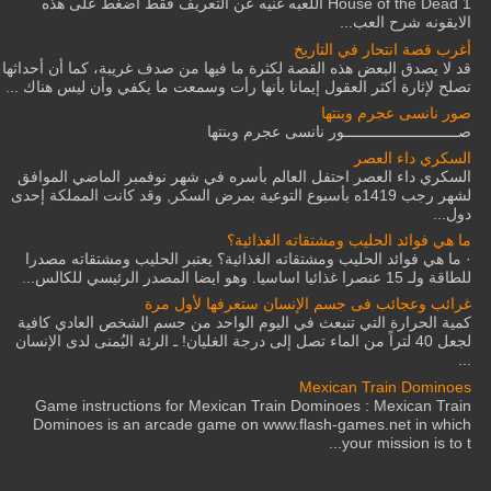
House of the Dead 1 اللعبه غنيه عن التعريف فقط اضغط على هذه
الايقونه شرح العب...
أغرب قصة انتحار في التاريخ
قد لا يصدق البعض هذه القصة لكثرة ما فيها من صدف غريبة، كما أن أحداثها
تصلح لإثارة أكثر العقول إيمانا بأنها رأت وسمعت ما يكفي وأن ليس هناك ...
صور نانسى عجرم وبنتها
صــــــــــــــــــــــــــور نانسى عجرم وبنتها
السكري داء العصر
السكري داء العصر احتفل العالم بأسره في شهر نوفمبر الماضي الموافق
لشهر رجب 1419ه بأسبوع التوعية بمرض السكر, وقد كانت المملكة إحدى
دول...
ما هي فوائد الحليب ومشتقاته الغذائية؟
· ما هي فوائد الحليب ومشتقاته الغذائية؟ يعتبر الحليب ومشتقاته مصدرا
للطاقة ولـ 15 عنصرا غذائيا اساسيا. وهو ايضا المصدر الرئيسي للكالس...
غرائب وعجائب فى جسم الإنسان ستعرفها لأول مرة
كمية الحرارة التي تنبعث في اليوم الواحد من جسم الشخص العادي كافية
لجعل 40 لتراً من الماء تصل إلى درجة الغليان! ـ الرئة اليُمنى لدى الإنسان
...
Mexican Train Dominoes
Game instructions for Mexican Train Dominoes : Mexican Train
Dominoes is an arcade game on www.flash-games.net in which
your mission is to t...