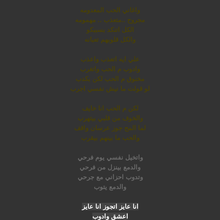
واغاني الحب المعدومه
مجروح ..متعذب .. مهمومه
الكل اتنكد بسببكو
والكل قلوبهم تعبانه
علي ايه اتعذب واعذب
وادوب م الحب واتغرب
مخنوق م الحب لكن بكدب
لو قولت ما نيش نفسي اجرب
لكن م الحب انا خايف
والخوف من قلبي بيتهرب
لما المح جوز عرسان واقف
والحب ما بينهم بيقرب
واتخيل نفسي يوم فرحي
والدمع بينزل من فرحي
وتدوب احزاني مع جرحي
والدمع يتوب
انا عايز اتجوز انا عايز
اعشق وادوب