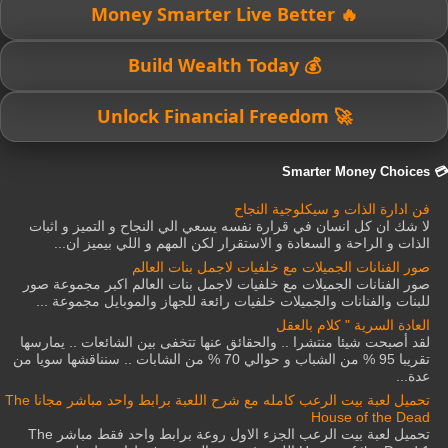
🔥 Money Smarter Live Better
💰 Build Wealth Today
🚀 Unlock Financial Freedom
💳 Smarter Money Choices
فن ادارة الذات و سيكلوجية النجاح
لا شك ان كل انسان في قرارة نفسه يسعي الي النجاح و التميز و اثبات
الذات و الراحة و السعادة و الاستقرار لكن المهم و اللي بيميز ان...
صور الفنانات الجميلات مع خلفيات لاجمل بنات العالم
صور الفنانات الجميلات مع خلفيات لاجمل بنات العالم اكبر مجموعة صور
للبنات والفنانات والجميلات خلفيات رائعة للجهاز والموبايل مجموعة ...
العادة السرية " كلام بالعقل
لقد أصبحت شيئا منتشرا .. والحقائق عنها تتخفى بين الشائعات .. يمارسها
تقريبا 95 % من الشباب و حوالي 70 % من الشابات .. سنناقشها سويا من
عدة...
تحميل لعبة بيت الرعب كامله مع شرح اللعبة برابط واحد مباشر مجانا The
House of the Dead
تحميل لعبة بيت الرعب الجزء الاول روعة برابط واحد فقط مباشر The